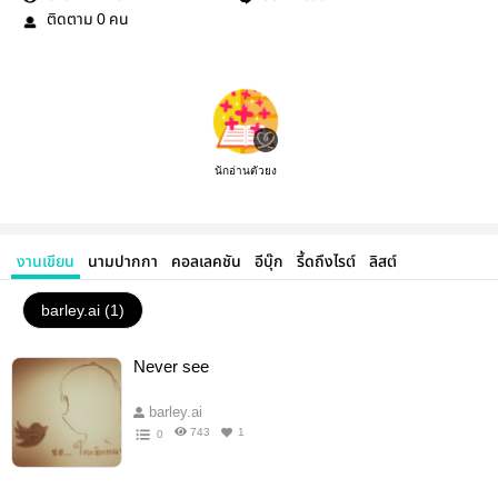
ติดตาม
คน
0
นักอ่านตัวยง
งานเขียน
นามปากกา
คอลเลคชัน
อีบุ๊ก
รี้ดถึงไรต์
ลิสต์
barley.ai (1)
Never see
barley.ai
743
1
0