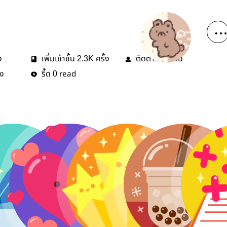
ง
เพิ่มเข้าชั้น
ครั้ง
ติดตาม
คน
2.3K
24
้ง
รี้ด
read
0