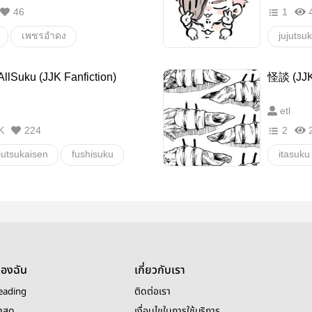
46
1
เพชรอำดง
jujutsu
พี่เพชรอำดง
fushisu
AllSuku (JJK Fanfiction)
怪談 (JJK 
าวดี
จี้เพ่าอำดง
ช็อกโก
etl
เจ้าพี่อำดง
K
224
2
jutsukaisen
fushisuku
itasuku
โกะสุคุ
gosuku
เลิฟลี่ฟ
itasuku
อื่นๆ
ของฉัน
เกี่ยวกับเรา
eading
ติดต่อเรา
าสุด
เงื่อนไขในการใช้บริการ