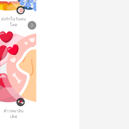
ส่งรักในวันคน
โสด
Ch
ต้าวหมาอิน
เลิฟ