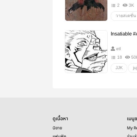
2
3K
วายสเตชั่น
บิญทุ้งอำดง
Insatiable #
อโยธยาเอย
etl
จี่เพ้าอำดง
18
50
เพ็ชรอำดง
JJK
ju
ฟุชิสุคุ
อิตาสุคุ
วายสเตชั่น
ดูเนื้อหา
เมนู
นิยาย
My R
แฟนฟิค
อ่านล่