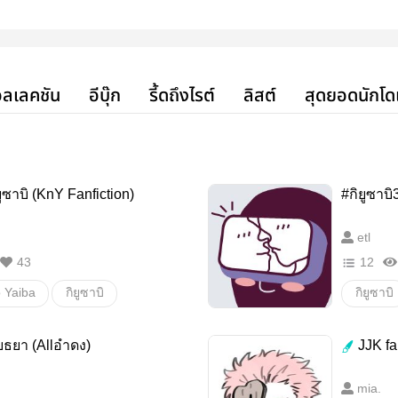
ลเลคชัน
อีบุ๊ก
รี้ดถึงไรต์
ลิสต์
สุดยอดนักโด
ูซาบิ (KnY Fanfiction)
#กิยูซาบิ
etl
43
12
 Yaiba
กิยูซาบิ
กิยูซาบิ
GiyuuSabi
อื่นๆ
Kimets
ยธยา (Allอำดง)
JJK fa
อื่นๆ
mia.