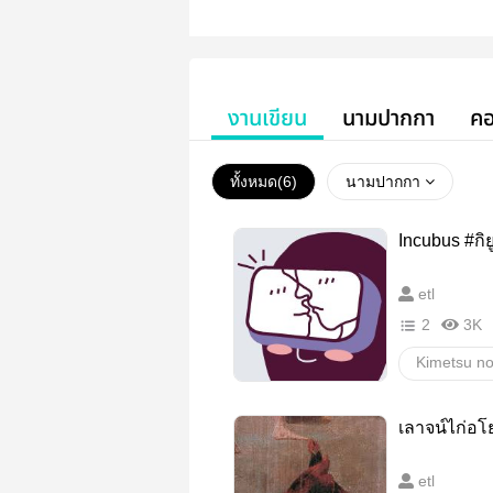
งานเขียน
นามปากกา
คอ
ทั้งหมด(
6
)
นามปากกา
Incubus #กิย
etl
2
3K
Kimetsu no
GiyuSabi
เลาจน์ไก่อโ
วายสเตชั่น
etl