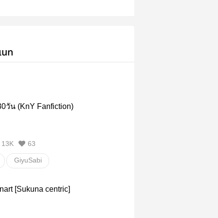
เนท
30วัน (KnY Fanfiction)
13K
63
GiyuSabi
u no Yaiba
GiyuuSabi
nart [Sukuna centric]
วายสเตชั่น