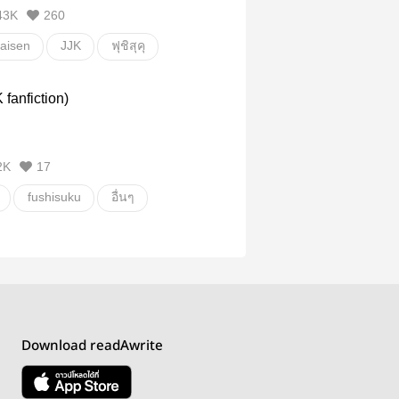
43K
260
kaisen
JJK
ฟุชิสุคุ
ku
Sukuna
สุคุนะ
fanfiction)
แลต2025
2K
17
fushisuku
อื่นๆ
รีสไตล์
Download readAwrite