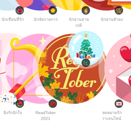
นักเขียนที่รัก
นักจัดรายการ
นักอ่านสาย
นักอ่านตัวยง
เปย์
ไวท์คริสต์มาส
ยิงรักปักใจ
ReadTober
จดหมายรัก
2021
วาเลนไทน์