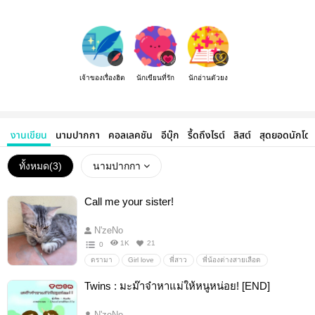
เจ้าของเรื่องฮิต
นักเขียนที่รัก
นักอ่านตัวยง
งานเขียน
นามปากกา
คอลเลคชัน
อีบุ๊ก
รี้ดถึงไรต์
ลิสต์
สุดยอดนักโด
ทั้งหมด(
3
)
นามปากกา
Call me your sister!
N'zeNo
1K
21
0
ดรามา
Girl love
พี่สาว
พี่น้องต่างสายเลือด
ครอบครัวใหม่
ความรักต้องห้าม
ความรัก
แฟนเก่า
Twins : มะม๊าจ๋าหาแม่ให้หนูหน่อย! [END]
N'zeNo