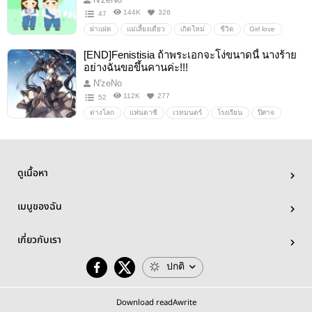
144K
326
47
ฝาแฝด
แม่เลี้ยงเดี่ยว
เกิดใหม่
ชีวิต
Girl love
ความรัก
ลูกแฝด
[END]Fenistisia ถ้าพระเอกจะโง่ขนาดนี้ นางร้าย
อย่างฉันขอขึ้นคานค่ะ!!!
N'zeNo
112K
277
52
ต่างโลก
แฟนตาซี
เวทมนตร์
โรงเรียน
ปีศาจ
ผจญภัย
ดูเนื้อหา
เมนูของฉัน
เกี่ยวกับเรา
ปกติ
Download readAwrite