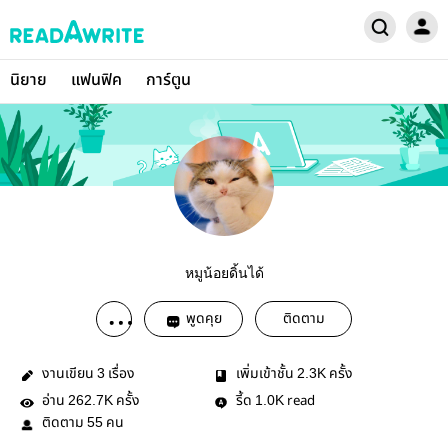
นิยาย
แฟนฟิค
การ์ตูน
หมูน้อยดิ้นได้
พูดคุย
ติดตาม
งานเขียน
เรื่อง
เพิ่มเข้าชั้น
ครั้ง
3
2.3K
อ่าน
ครั้ง
รี้ด
read
262.7K
1.0K
ติดตาม
คน
55