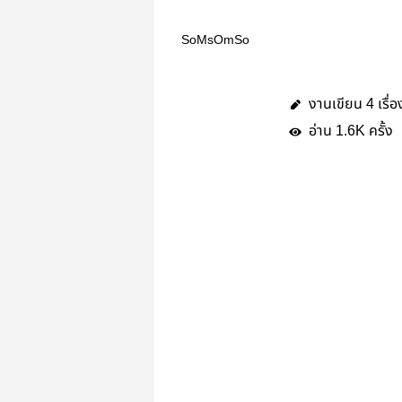
SoMsOmSo
งานเขียน
เรื่อ
4
อ่าน
ครั้ง
1.6K