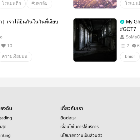
โรแมนติก
#มหาลัย
โรแมนต
#เศร้า
รักต่าง
|| เราได้ยินกันในวันที่เงียบ
My Gho
พระเอกค
#GOT7
o
SoMsO
10
2
6
ความเงียบบน
bnior
bnior
BNyoung
Got7
ของฉัน
เกี่ยวกับเรา
eading
ติดต่อเรา
าสุด
เงื่อนไขในการใช้บริการ
riting
นโยบายความเป็นส่วนตัว