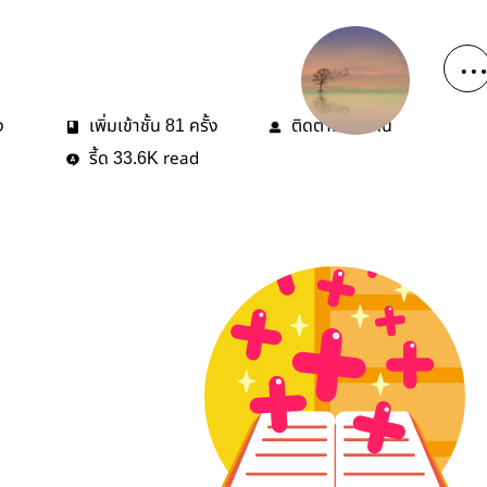
ง
เพิ่มเข้าชั้น
ครั้ง
ติดตาม
คน
81
22
รี้ด
read
33.6K