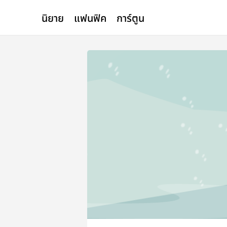
นิยาย
แฟนฟิค
การ์ตูน