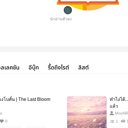
นักอ่านตัวยง
ลเลคชัน
อีบุ๊ก
รี้ดถึงไรต์
ลิสต์
องโบตั๋น | The Last Bloom
ทำไงได้…
แล้ว
o
MooNR
0
1