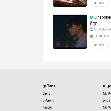
ดรามา
#ดราม่า
Unspoken 
ที่สุด
SoMsOmS
3
18K
ดรามา
ปมนยอง
Got7
ดูเนื้อหา
เมนู
นิยาย
My R
แฟนฟิค
อ่านล่
การ์ตูน
My W