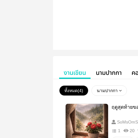
งานเขียน
นามปากกา
คอ
ทั้งหมด(
4
)
นามปากกา
ฤดูสุดท้ายข
SoMsOmS
1
20