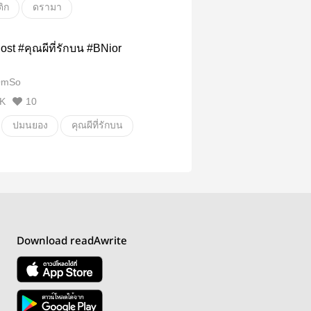
ิก
ดรามา
ชนชั้น
พระเอกคลั่งรัก
st #คุณผีที่รักบน #BNior
ลั่งรักมาก
mSo
โรแมนติก/romantic
ประธานบริษัท
K
10
ปมนยอง
คุณผีที่รักบน
อื่นๆ
Download readAwrite