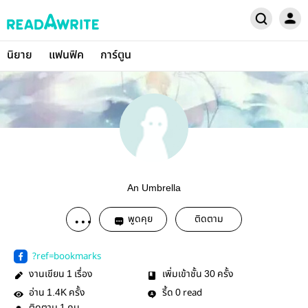
นิยาย
แฟนฟิค
การ์ตูน
An Umbrella
พูดคุย
ติดตาม
?ref=bookmarks
งานเขียน
เรื่อง
เพิ่มเข้าชั้น
ครั้ง
1
30
อ่าน
ครั้ง
รี้ด
read
1.4K
0
1