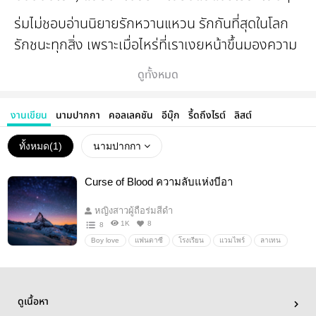
ร่มไม่ชอบอ่านนิยายรักหวานแหวน รักกันที่สุดในโลก
รักชนะทุกสิ่ง เพราะเมื่อไหร่ที่เราเงยหน้าขึ้นมองความ
จริง บอกเลยครับว่าโลกมันไม่ได้สวยงามแบบนั้น
ดูทั้งหมด
มีเรื่องราวมากมายที่เกิดขึ้นในโลกแห่งความเป็นจริง
อย่างที่ในนิยายไม่มีวันสื่อออกมาได้ ง่ายที่สุด เมื่อคุณ
งานเขียน
นามปากกา
คอลเลคชัน
อีบุ๊ก
รี้ดถึงไรต์
ลิสต์
เปิดข่าวตอนเช้า คุณก็จะพบข่าวฆาตกรรม บ้างก็เป็น
ทั้งหมด(
1
)
นามปากกา
เพราะเรื่องเงิน ความเห็นแตกต่างแต่ที่ผมล่าสุดผมนั่ง
ดูข่าวตายายคู่หนึ่ง พวกท่านรักกันยืนยาวมานานกว่า
Curse of Blood ความลับแห่งบีอา
สามสิบปี จวบจนอุบัติเหตุบนท้องถนนพรากชีวิตของ
หญิงสาวผู้ถือร่มสีดำ
ยายไป ขณะที่คุณตานั่งรอคุณยายอยู่นอกบ้านจน
1K
8
8
ดึกดื่น คิดสงสัยว่าเมื่อไหร่ยายจะกลับมานะ
Boy love
แฟนตาซี
โรงเรียน
แวมไพร์
ลาเทน
ราซาเซล
นิยายวาย
18+
ผมเคยเห็นช่วงเวลาหลังจากที่เกิดอุบัติเหตุ ตำรวจ
เรียกครอบครัวผู้เสียหายมาดูร่างไร้ชีวิตของบุตรชาย
ดูเนื้อหา
มารดาล้มพับลงพร้อมตะโกน ร้องไห้อย่างเสียงใจว่า