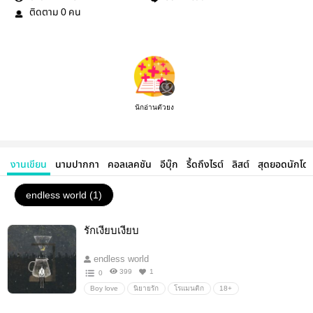
ติดตาม
คน
0
นักอ่านตัวยง
งานเขียน
นามปากกา
คอลเลคชัน
อีบุ๊ก
รี้ดถึงไรต์
ลิสต์
สุดยอดนักโด
endless world (1)
รักเงียบเงียบ
endless world
399
1
0
Boy love
นิยายรัก
โรแมนติก
18+