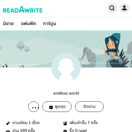
นิยาย
แฟนฟิค
การ์ตูน
endless world
พูดคุย
ติดตาม
งานเขียน
เรื่อง
เพิ่มเข้าชั้น
ครั้ง
1
7
อ่าน
ครั้ง
รี้ด
read
399
0