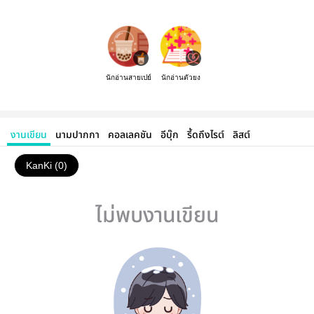
นักอ่านสายเปย์
นักอ่านตัวยง
งานเขียน
นามปากกา
คอลเลคชัน
อีบุ๊ก
รี้ดถึงไรต์
ลิสต์
KanKi (0)
ไม่พบงานเขียน