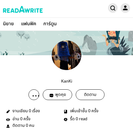
นิยาย
แฟนฟิค
การ์ตูน
KanKi
พูดคุย
ติดตาม
งานเขียน
เรื่อง
เพิ่มเข้าชั้น
ครั้ง
0
0
อ่าน
ครั้ง
รี้ด
read
0
0
ติดตาม
คน
0