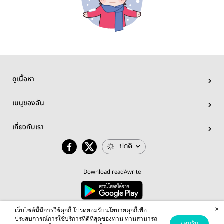
ดูเนื้อหา
เมนูของฉัน
เกี่ยวกับเรา
ปกติ
Download readAwrite
×
© 2026 readAwrite.com by MEB Corporation Public Company Limited
เว็บไซต์นี้มีการใช้คุกกี้ โปรดยอมรับนโยบายคุกกี้เพื่อ
This site is protected by reCAPTCHA and the Google
Privacy Policy
and
Terms of Service
apply.
ประสบการณ์การใช้บริการที่ดีที่สุดของท่าน ท่านสามารถ
ยอมรับ