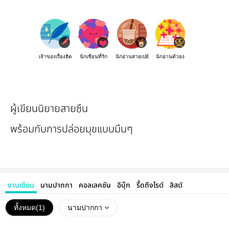
เจ้าของเรื่องฮิต
นักเขียนที่รัก
นักอ่านสายเปย์
นักอ่านตัวยง
ผู้เขียนนิยายสายซึน
พร้อมกับการปล่อยมุขแบบมึนๆ
งานเขียน
นามปากกา
คอลเลคชัน
อีบุ๊ก
รี้ดถึงไรต์
ลิสต์
ทั้งหมด(
1
)
นามปากกา