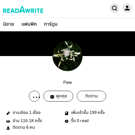
นิยาย
แฟนฟิค
การ์ตูน
Pate
พูดคุย
ติดตาม
งานเขียน
เรื่อง
เพิ่มเข้าชั้น
ครั้ง
1
199
อ่าน
ครั้ง
รี้ด
read
116.1K
0
ติดตาม
คน
6