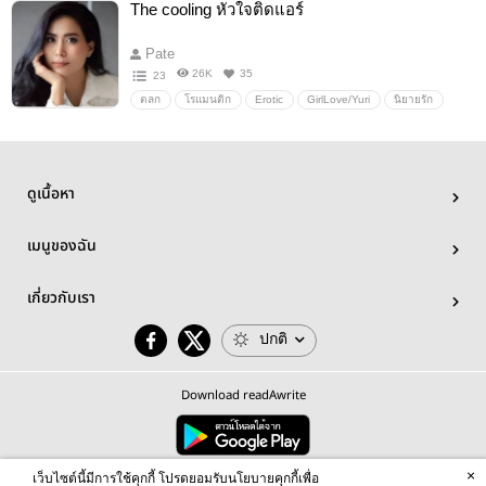
The cooling หัวใจติดแอร์
Pate
26K
35
23
ตลก
โรแมนติก
Erotic
GirlLove/Yuri
นิยายรัก
Yuri
หญิงรักหญิง
นิยายโรแมนติก
ดูเนื้อหา
เมนูของฉัน
เกี่ยวกับเรา
ปกติ
Download readAwrite
×
© 2026 readAwrite.com by MEB Corporation Public Company Limited
เว็บไซต์นี้มีการใช้คุกกี้ โปรดยอมรับนโยบายคุกกี้เพื่อ