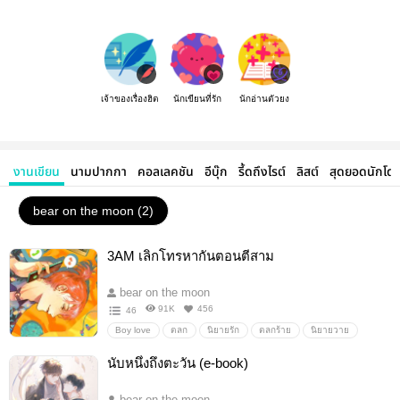
เจ้าของเรื่องฮิต
นักเขียนที่รัก
นักอ่านตัวยง
งานเขียน
นามปากกา
คอลเลคชัน
อีบุ๊ก
รี้ดถึงไรต์
ลิสต์
สุดยอดนักโด
bear on the moon (2)
3AM เลิกโทรหากันตอนตีสาม
bear on the moon
91K
456
46
Boy love
ตลก
นิยายรัก
ตลกร้าย
นิยายวาย
เลิกโทรหากันตอนตีสาม
จ้านตีสาม
อ่านนิยายออนไลน์
นับหนึ่งถึงตะวัน (e-book)
อ่านฟรี
อ่านเถอะกูขอร้อง
bear on the moon