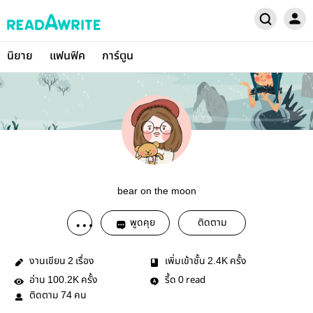
นิยาย
แฟนฟิค
การ์ตูน
bear on the moon
พูดคุย
ติดตาม
งานเขียน
เรื่อง
เพิ่มเข้าชั้น
ครั้ง
2
2.4K
อ่าน
ครั้ง
รี้ด
read
100.2K
0
ติดตาม
คน
74