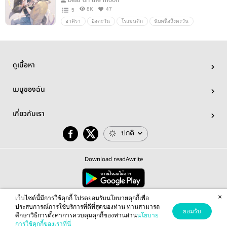
8K
47
5
อาคิรา
อิงตะวัน
โรแมนติก
นับหนึ่งถึงตะวัน
ดูเนื้อหา
เมนูของฉัน
เกี่ยวกับเรา
ปกติ
Download readAwrite
×
© 2026 readAwrite.com by MEB Corporation Public Company Limited
เว็บไซต์นี้มีการใช้คุกกี้ โปรดยอมรับนโยบายคุกกี้เพื่อ
This site is protected by reCAPTCHA and the Google
Privacy Policy
and
Terms of Service
apply.
ประสบการณ์การใช้บริการที่ดีที่สุดของท่าน ท่านสามารถ
ยอมรับ
ศึกษาวิธีการตั้งค่าการควบคุมคุกกี้ของท่านผ่าน
นโยบาย
การใช้คุกกี้ของเราที่นี่