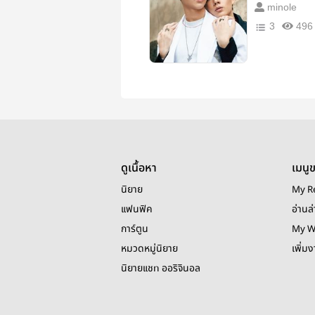
minole
3
496
ดูเนื้อหา
เมนู
นิยาย
My R
แฟนฟิค
อ่านล่
การ์ตูน
My W
หมวดหมู่นิยาย
เพิ่ม
นิยายแชท ออริจินอล