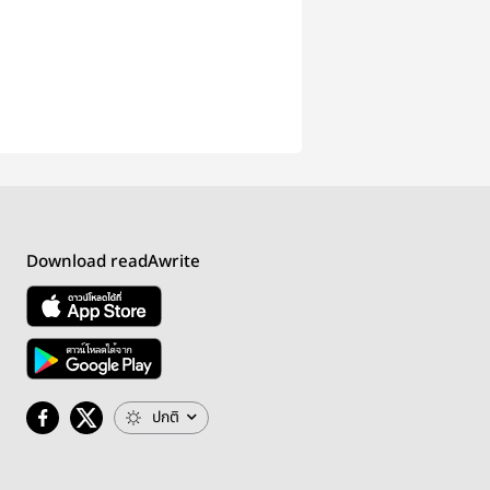
Download readAwrite
ปกติ