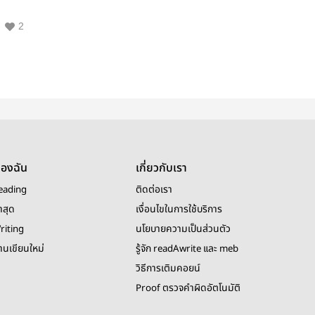
2
ของฉัน
เกี่ยวกับเรา
eading
ติดต่อเรา
าสุด
เงื่อนไขในการใช้บริการ
riting
นโยบายความเป็นส่วนตัว
งานเขียนใหม่
รู้จัก readAwrite และ meb
วิธีการเติมคอยน์
Proof ตรวจคำผิดอัตโนมัติ