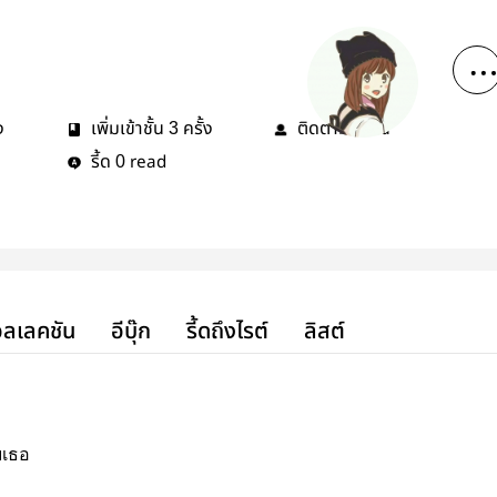
ง
เพิ่มเข้าชั้น
ครั้ง
ติดตาม
คน
3
2
รี้ด
read
0
ลเลคชัน
อีบุ๊ก
รี้ดถึงไรต์
ลิสต์
บเธอ