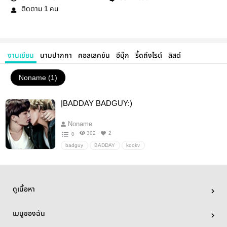
ติดตาม
คน
1
งานเขียน
นามปากกา
คอลเลคชัน
อีบุ๊ก
รี้ดถึงไรต์
ลิสต์
Noname (1)
|BADDAY BADGUY:)
Noname
302
2
0
badguy
BADDAY
kookv
ดูเนื้อหา
เมนูของฉัน