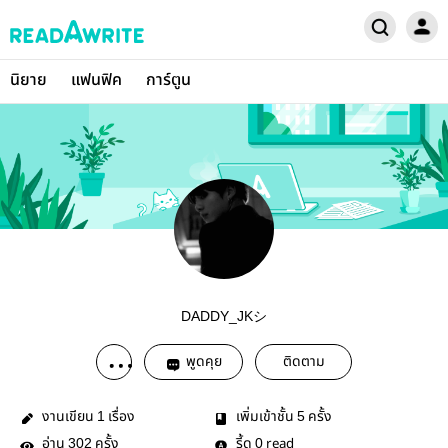
นิยาย
แฟนฟิค
การ์ตูน
DADDY_JKシ
พูดคุย
ติดตาม
งานเขียน
เรื่อง
เพิ่มเข้าชั้น
ครั้ง
1
5
อ่าน
ครั้ง
รี้ด
read
302
0