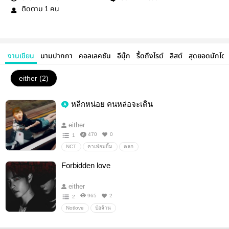
ติดตาม
คน
1
งานเขียน
นามปากกา
คอลเลคชัน
อีบุ๊ก
รี้ดถึงไรต์
ลิสต์
สุดยอดนักโด
either (2)
หลีกหน่อย คนหล่อจะเดิน
either
470
0
1
NCT
คาเฟ่อมยิ้ม
ตลก
Forbidden love
either
965
2
2
Notlove
ป๋อจ้าน