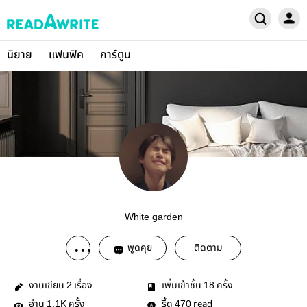
นิยาย
แฟนฟิค
การ์ตูน
White garden
พูดคุย
ติดตาม
งานเขียน
เรื่อง
เพิ่มเข้าชั้น
ครั้ง
2
18
อ่าน
ครั้ง
รี้ด
read
1.1K
470