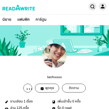
นิยาย
แฟนฟิค
การ์ตูน
taohuuuu
พูดคุย
ติดตาม
งานเขียน
เรื่อง
เพิ่มเข้าชั้น
ครั้ง
1
0
อ่าน
ครั้ง
รี้ด
read
125
0