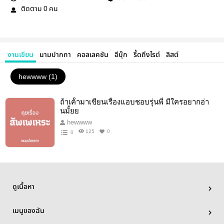
ติดตาม
คน
0
งานเขียน
นามปากกา
คอลเลคชัน
อีบุ๊ก
รี้ดถึงไรต์
ลิสต์
hewwww (1)
ถ้าเค้้ามาเขียนเรื่องแอบชอบรุ่นพี่ มีใครอยากอ่า
นมั้ยย
hewwww
125
0
0
ดูเนื้อหา
เมนูของฉัน