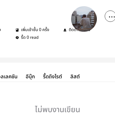
ง
เพิ่มเข้าชั้น
ครั้ง
ติดตาม
คน
0
0
รี้ด
read
0
ลเลคชัน
อีบุ๊ก
รี้ดถึงไรต์
ลิสต์
ไม่พบงานเขียน