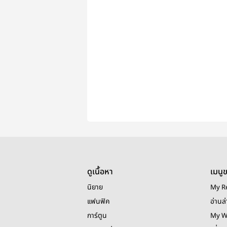
ดูเนื้อหา
เมนู
นิยาย
My R
แฟนฟิค
อ่านล่
การ์ตูน
My W