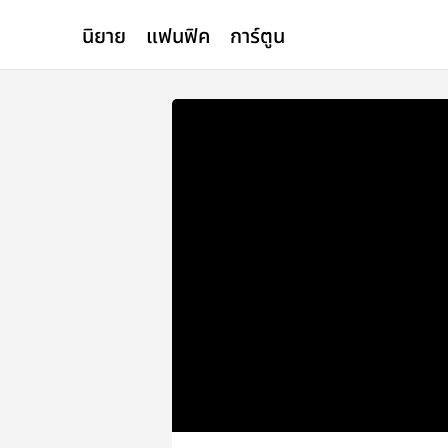
นิยาย
แฟนฟิค
การ์ตูน