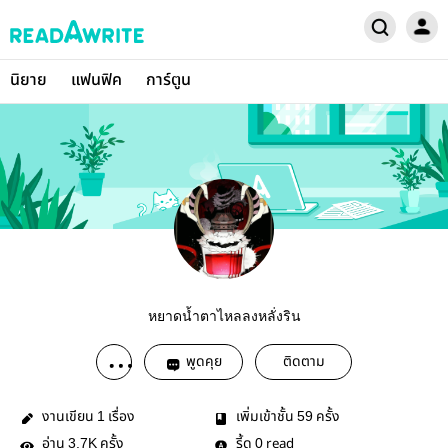
นิยาย
แฟนฟิค
การ์ตูน
หยาดน้ำตาไหลลงหลั่งริน
พูดคุย
ติดตาม
งานเขียน
เรื่อง
เพิ่มเข้าชั้น
ครั้ง
1
59
อ่าน
ครั้ง
รี้ด
read
3.7K
0