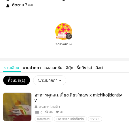
ติดตาม
คน
7
นักอ่านตัวยง
งานเขียน
นามปากกา
คอลเลคชัน
อีบุ๊ก
รี้ดถึงไรต์
ลิสต์
ทั้งหมด(
1
)
นามปากกา
อาหารคุณแม่เลี้ยงเดี่ยว[mary x michiko]identity
v
คนบาปเองจ้า
3K
39
0
marymichi
Fanfiction แฟนฟิคชั่น
ดรามา
Girl Love/Yuri
นิยายรัก
โรมานซ์