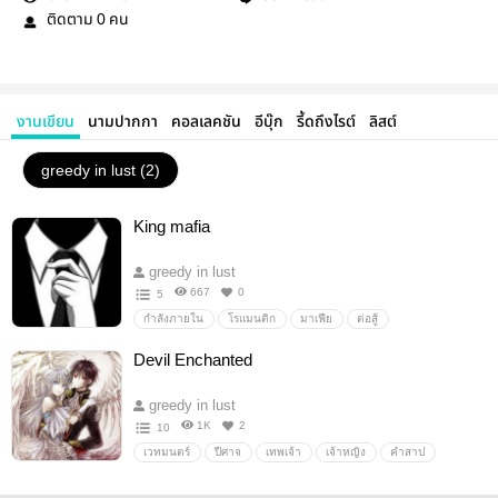
ติดตาม
คน
0
งานเขียน
นามปากกา
คอลเลคชัน
อีบุ๊ก
รี้ดถึงไรต์
ลิสต์
greedy in lust (2)
King mafia
greedy in lust
667
0
5
กำลังภายใน
โรแมนติก
มาเฟีย
ต่อสู้
Devil Enchanted
greedy in lust
1K
2
10
เวทมนตร์
ปีศาจ
เทพเจ้า
เจ้าหญิง
คำสาป
ซาตาน
สงคราม
โรแมนติก
แฟนตาซี