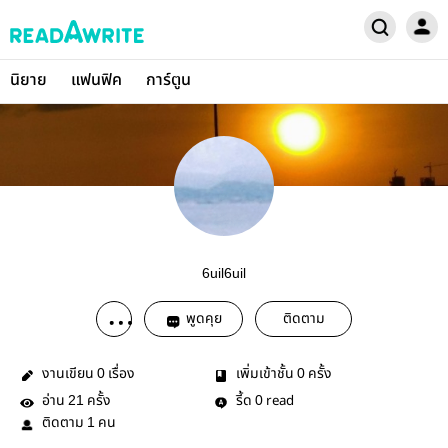
นิยาย
แฟนฟิค
การ์ตูน
6uil6uil
พูดคุย
ติดตาม
งานเขียน
เรื่อง
เพิ่มเข้าชั้น
ครั้ง
0
0
อ่าน
ครั้ง
รี้ด
read
21
0
ติดตาม
คน
1