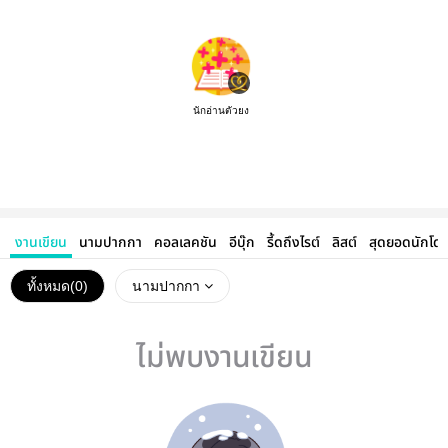
นักอ่านตัวยง
งานเขียน
นามปากกา
คอลเลคชัน
อีบุ๊ก
รี้ดถึงไรต์
ลิสต์
สุดยอดนักโด
ทั้งหมด(
0
)
นามปากกา
ไม่พบงานเขียน