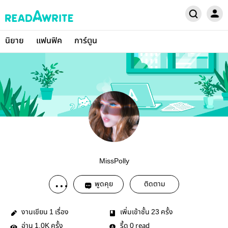
นิยาย
แฟนฟิค
การ์ตูน
MissPolly
พูดคุย
ติดตาม
งานเขียน
เรื่อง
เพิ่มเข้าชั้น
ครั้ง
1
23
อ่าน
ครั้ง
รี้ด
read
1.0K
0