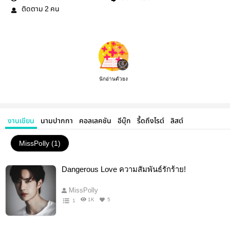
ติดตาม
คน
2
นักอ่านตัวยง
งานเขียน
นามปากกา
คอลเลคชัน
อีบุ๊ก
รี้ดถึงไรต์
ลิสต์
MissPolly (1)
Dangerous Love ความสัมพันธ์รักร้าย!
MissPolly
1K
5
1