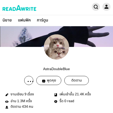
นิยาย
แฟนฟิค
การ์ตูน
AstraDoubleBlue
พูดคุย
ติดตาม
งานเขียน
เรื่อง
เพิ่มเข้าชั้น
ครั้ง
9
21.4K
อ่าน
ครั้ง
รี้ด
read
1.3M
0
ติดตาม
คน
434