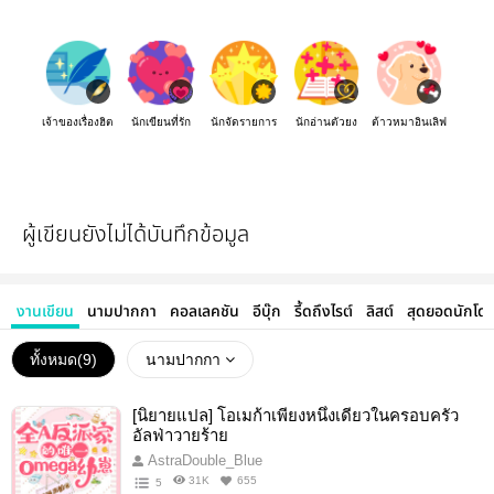
เจ้าของเรื่องฮิต
นักเขียนที่รัก
นักจัดรายการ
นักอ่านตัวยง
ต้าวหมาอินเลิฟ
ผู้เขียนยังไม่ได้บันทึกข้อมูล
งานเขียน
นามปากกา
คอลเลคชัน
อีบุ๊ก
รี้ดถึงไรต์
ลิสต์
สุดยอดนักโด
ทั้งหมด(
9
)
นามปากกา
[นิยายแปล] โอเมก้าเพียงหนึ่งเดียวในครอบครัว
อัลฟ่าวายร้าย
AstraDouble_Blue
31K
655
5