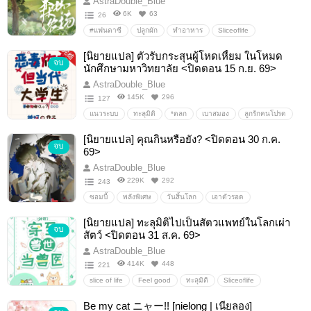
AstraDouble_Blue
6K
63
26
#แฟนตาซี
ปลูกผัก
ทำอาหาร
Sliceoflife
ฟีลกูด / feel good
พืชพรรณ
lightnovel
อาหาร
[นิยายแปล] ตัวรับกระสุนผู้โหดเหี้ยม ในโหมด
จบ
สมุนไพร
นักศึกษามหาวิทยาลัย <ปิดตอน 15 ก.ย. 69>
AstraDouble_Blue
145K
296
127
แนวระบบ
ทะลุมิติ
*ตลก
เบาสมอง
ลูกรักคนโปรด
ตัวประกอบ
นิยายจีน
[นิยายแปล] คุณกินหรือยัง? <ปิดตอน 30 ก.ค.
จบ
69>
AstraDouble_Blue
229K
292
243
ซอมบี้
พลังพิเศษ
วันสิ้นโลก
เอาตัวรอด
ต่อสู้/Action
#โศกนาฏกรรม
โรงเรียน
[นิยายแปล] ทะลุมิติไปเป็นสัตวแพทย์ในโลกเผ่า
จบ
สัตว์ <ปิดตอน 31 ส.ค. 69>
AstraDouble_Blue
414K
448
221
slice of life
Feel good
ทะลุมิติ
Sliceoflife
เผ่าสัตว์
ทำอาหาร
ทำสวนทำไร่
Be my cat ニャー!! [nielong | เนียลอง]