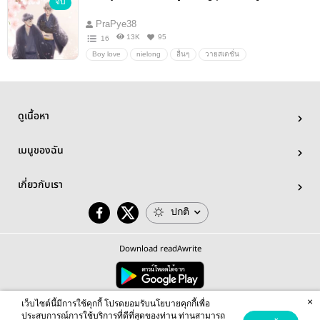
จบ
PraPye38
13K
95
16
Boy love
nielong
อื่นๆ
วายสเตชั่น
ดูเนื้อหา
เมนูของฉัน
เกี่ยวกับเรา
ปกติ
Download readAwrite
×
© 2026 readAwrite.com by MEB Corporation Public Company Limited
เว็บไซต์นี้มีการใช้คุกกี้ โปรดยอมรับนโยบายคุกกี้เพื่อ
This site is protected by reCAPTCHA and the Google
Privacy Policy
and
Terms of Service
apply.
ประสบการณ์การใช้บริการที่ดีที่สุดของท่าน ท่านสามารถ