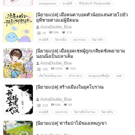
omegaverse
ทะลุมิติ
ชีวิตประจำวัน/sliceoflife
ฟีลกูด/feelgood
เกิดใหม่
ตัวร้าย
[นิยายแปล] เมื่อคนตาบอดตัวน้อยแสนสวยไปยั่ว
ยุพี่ชายต่างแม่ผู้มืดมน
AstraDouble_Blue
59K
174
53
ทะลุมิติ
นิยายจีน
แนวระบบ
นิยายรัก
[นิยายแปล] เมื่อยอดเชฟผู้ถูกเกลียดชังพยายาม
นอนนิ่งเป็นปลาเค็ม
AstraDouble_Blue
190K
253
162
เกิดใหม่/ย้อนเวลา
ทำอาหาร
feelgood/ฟีลกู้ด
เชฟ
อาหาร
ปลูกผัก
Sliceoflife
[นิยายแปล] สร้างเมืองในยุคโบราณ
AstraDouble_Blue
64K
98
123
ทะลุมิติ
แนวระบบ
นิยายจีนโบราณ
นิยายจีน
ทำฟาร์ม
ปลูกผัก
*นิยายรัก
Mpreg
ย้อนยุค
[นิยายแปล] ฟาร์มป่าไม้ของเทพภูเขา
เกิดใหม่