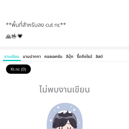
**พิ้นที่สำหรับลง cut nc**
🙏🤟💗
งานเขียน
นามปากกา
คอลเลคชัน
อีบุ๊ก
รี้ดถึงไรต์
ลิสต์
Kt.nc (0)
ไม่พบงานเขียน