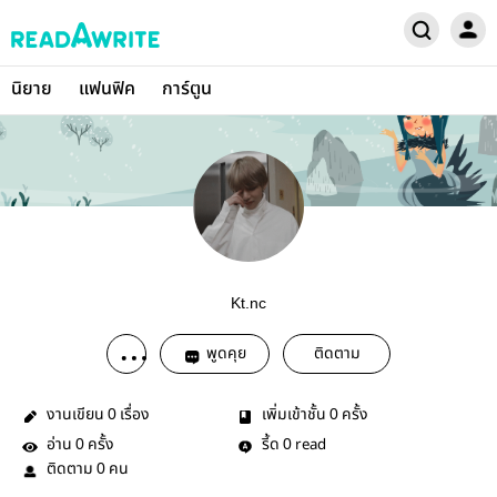
นิยาย
แฟนฟิค
การ์ตูน
Kt.nc
พูดคุย
ติดตาม
งานเขียน
เรื่อง
เพิ่มเข้าชั้น
ครั้ง
0
0
อ่าน
ครั้ง
รี้ด
read
0
0
ติดตาม
คน
0