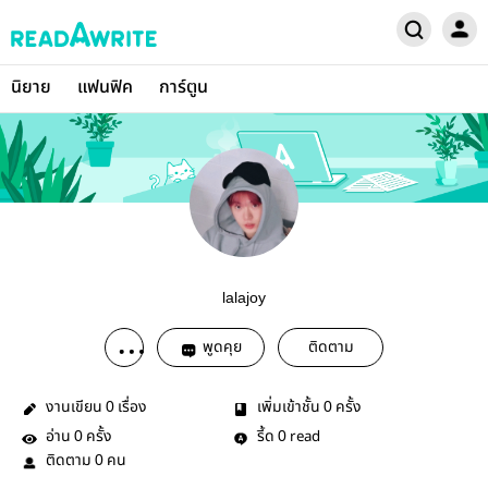
นิยาย
แฟนฟิค
การ์ตูน
lalajoy
พูดคุย
ติดตาม
งานเขียน
เรื่อง
เพิ่มเข้าชั้น
ครั้ง
0
0
อ่าน
ครั้ง
รี้ด
read
0
0
ติดตาม
คน
0