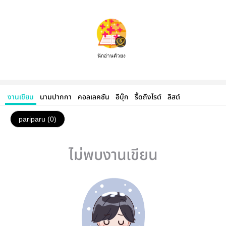
นักอ่านตัวยง
งานเขียน
นามปากกา
คอลเลคชัน
อีบุ๊ก
รี้ดถึงไรต์
ลิสต์
pariparu (0)
ไม่พบงานเขียน