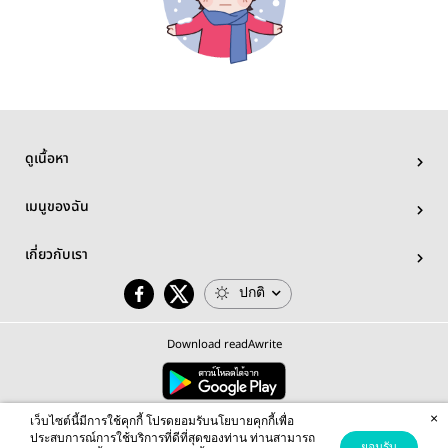
ดูเนื้อหา
เมนูของฉัน
เกี่ยวกับเรา
ปกติ
Download readAwrite
×
© 2026 readAwrite.com by MEB Corporation Public Company Limited
เว็บไซต์นี้มีการใช้คุกกี้ โปรดยอมรับนโยบายคุกกี้เพื่อ
This site is protected by reCAPTCHA and the Google
Privacy Policy
and
Terms of Service
apply.
ประสบการณ์การใช้บริการที่ดีที่สุดของท่าน ท่านสามารถ
ยอมรับ