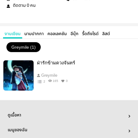
ติดตาม
คน
0
งานเขียน
นามปากกา
คอลเลคชัน
อีบุ๊ก
รี้ดถึงไรต์
ลิสต์
Greymile (1)
ฝ่ารักข้ามดวงจันทร์
Greymile
165
0
2
ดูเนื้อหา
เมนูของฉัน