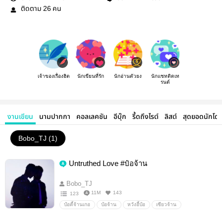
ติดตาม
คน
26
เจ้าของเรื่องฮิต
นักเขียนที่รัก
นักอ่านตัวยง
นักแชทติดเท
รนด์
งานเขียน
นามปากกา
คอลเลคชัน
อีบุ๊ก
รี้ดถึงไรต์
ลิสต์
สุดยอดนักโด
Bobo_TJ (1)
Untruthed Love #ป๋อจ้าน
Bobo_TJ
11M
143
123
ป๋อตี้จ้านเกอ
ป๋อจ้าน
หวังอี้ป๋อ
เซียวจ้าน
ปรมาจารย์ลัทธิมาร
Boy love
อื่นๆ
วายสเตชั่น