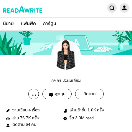
นิยาย
แฟนฟิค
การ์ตูน
กชกร เนี่ยมเอี่ยม
พูดคุย
ติดตาม
งานเขียน
เรื่อง
เพิ่มเข้าชั้น
ครั้ง
4
1.0K
อ่าน
ครั้ง
รี้ด
read
76.7K
3.0M
ติดตาม
คน
64