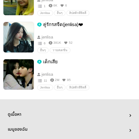
6K
6
1
Jenlisa
อื่นๆ
ลิปสติกสีลิลลี่
คู่รักรสจืด​(jenlisa​)​❤️
jenlisa​
381K
52
6
อื่นๆ
วายสเตชั่น
เด็กเสี่ย​
jenlisa​
2M
95
11
Jenlisa
อื่นๆ
ลิปสติกสีลิลลี่
ดูเนื้อหา
เมนูของฉัน