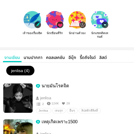
เจ้าของเรื่องฮิต
นักเขียนที่รัก
นักอ่านตัวยง
นักแชทติดเท
รนด์
งานเขียน
นามปากกา
คอลเลคชัน
อีบุ๊ก
รี้ดถึงไรต์
ลิสต์
jenlisa​ (4)
นาย​มัน​โรคจิต​
jenlisa​
124K
26
2
Jenlisa
เจน​รุก
อื่นๆ
ลิปสติกสีลิลลี่
เหตุ​เกิด​เพราะ​1500
jenlisa​