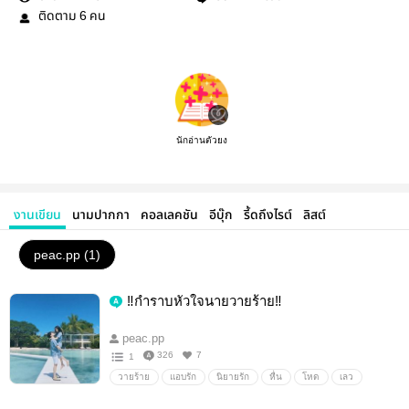
ติดตาม
คน
6
นักอ่านตัวยง
งานเขียน
นามปากกา
คอลเลคชัน
อีบุ๊ก
รี้ดถึงไรต์
ลิสต์
peac.pp (1)
‼กำราบหัวใจนายวายร้าย‼
peac.pp
326
7
1
วายร้าย
แอบรัก
นิยายรัก
หื่น
โหด
เลว
18+
นิยายวัยรุ่น
รักวัยรุ่น
หล่อ
รวย