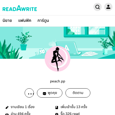
นิยาย
แฟนฟิค
การ์ตูน
peach.pp
พูดคุย
ติดตาม
งานเขียน
เรื่อง
เพิ่มเข้าชั้น
ครั้ง
1
13
อ่าน
ครั้ง
รี้ด
read
494
326