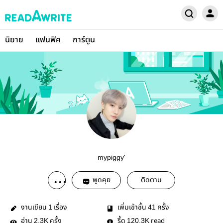
นิยาย
แฟนฟิค
การ์ตูน
mypiggy'
พูดคุย
ติดตาม
งานเขียน
เรื่อง
เพิ่มเข้าชั้น
ครั้ง
1
41
อ่าน
ครั้ง
รี้ด
read
2.3K
120.3K