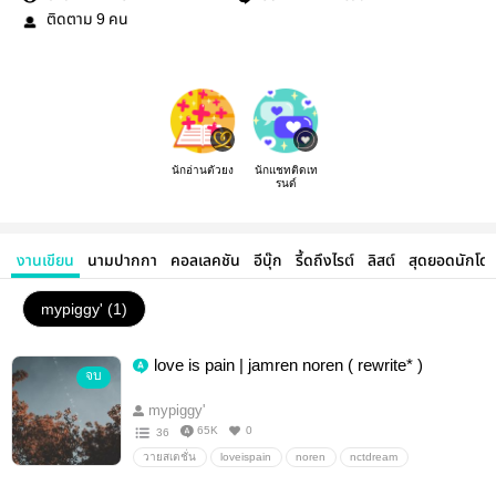
ติดตาม
คน
9
นักอ่านตัวยง
นักแชทติดเท
รนด์
งานเขียน
นามปากกา
คอลเลคชัน
อีบุ๊ก
รี้ดถึงไรต์
ลิสต์
สุดยอดนักโด
mypiggy' (1)
love is pain | jamren noren ( rewrite* )
จบ
mypiggy'
65K
0
36
วายสเตชั่น
loveispain
noren
nctdream
JAMREN
NCT