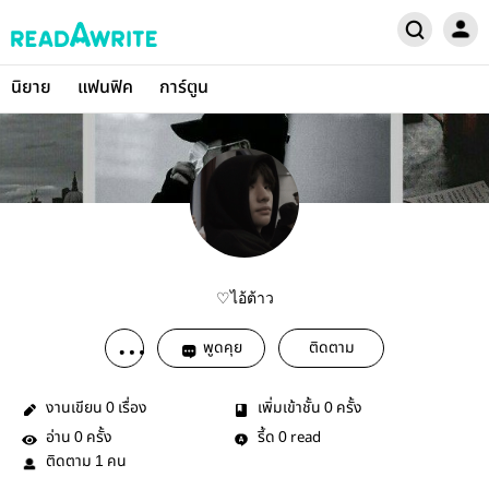
นิยาย
แฟนฟิค
การ์ตูน
♡ไอ้ต้าว
พูดคุย
ติดตาม
งานเขียน
เรื่อง
เพิ่มเข้าชั้น
ครั้ง
0
0
อ่าน
ครั้ง
รี้ด
read
0
0
ติดตาม
คน
1