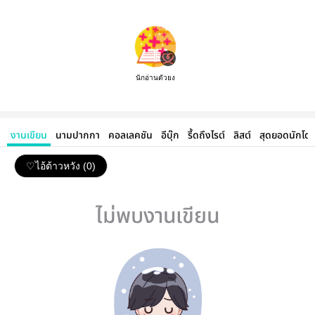
นักอ่านตัวยง
งานเขียน
นามปากกา
คอลเลคชัน
อีบุ๊ก
รี้ดถึงไรต์
ลิสต์
สุดยอดนักโด
♡ไอ้ต้าวหวัง (0)
ไม่พบงานเขียน