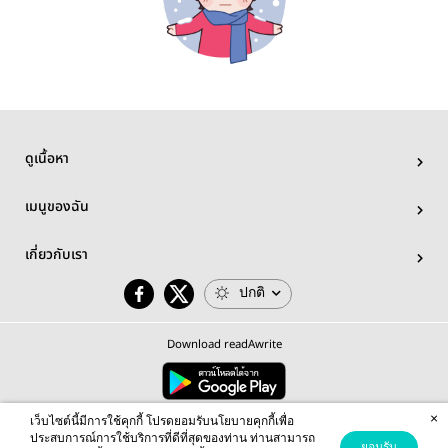
ดูเนื้อหา
เมนูของฉัน
เกี่ยวกับเรา
ปกติ
Download readAwrite
×
© 2026 readAwrite.com by MEB Corporation Public Company Limited
เว็บไซต์นี้มีการใช้คุกกี้ โปรดยอมรับนโยบายคุกกี้เพื่อ
This site is protected by reCAPTCHA and the Google
Privacy Policy
and
Terms of Service
apply.
ประสบการณ์การใช้บริการที่ดีที่สุดของท่าน ท่านสามารถ
ยอมรับ