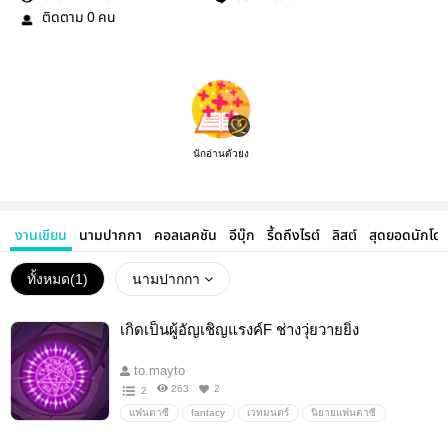
ติดตาม
คน
0
นักอ่านตัวยง
งานเขียน
นามปากกา
คอลเลคชัน
อีบุ๊ก
รี้ดถึงไรต์
ลิสต์
สุดยอดนักโด
ทั้งหมด(
1
)
นามปากกา
เกิดเป็นผู้อัญเชิญแรงค์F ช่างวุ่ยวายยิ่ง
to.mayto
263
2
2
แฟนตาซี
fantacy
เวทมนตร์
นิยายแฟนตาซี
โรงเรียน
เวทย์มนต์