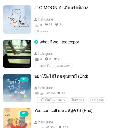
#TO MOON ดั่งเดือนรัตติกาล
hakujune
38
2
0
Boy love
what if we | teeteepor
hakujune
0
0
0
วายสเตชั่น
teeteepor
อย่าโป๊ะได้ไหมคุณสามี (End)
จบ
hakujune
1M
4K
26
อย่าโป๊ะได้ไหมคุณสามี
ไม่ดราม่า
Feel good
You can call me #หนูครับ (End)
จบ
hakujune
30K
153
11