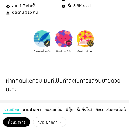
อ่าน
ครั้ง
รี้ด
read
1.7M
3.9K
ติดตาม
คน
315
เจ้าของเรื่องฮิต
นักเขียนที่รัก
นักอ่านตัวยง
ฝากกดLikeคอมเมนท์เป็นกำลังในการแต่งนิยายด้วย
นะคะ
งานเขียน
นามปากกา
คอลเลคชัน
อีบุ๊ก
รี้ดถึงไรต์
ลิสต์
สุดยอดนักโด
ทั้งหมด(
4
)
นามปากกา