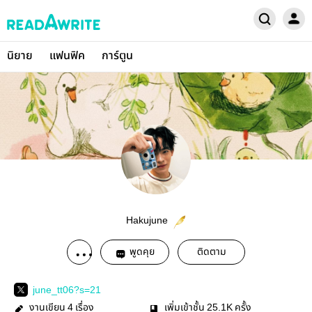
นิยาย
แฟนฟิค
การ์ตูน
Hakujune
พูดคุย
ติดตาม
june_tt06?s=21
งานเขียน
เรื่อง
เพิ่มเข้าชั้น
ครั้ง
4
25.1K