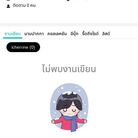
ติดตาม
คน
0
งานเขียน
นามปากกา
คอลเลคชัน
อีบุ๊ก
รี้ดถึงไรต์
ลิสต์
icherrine (0)
ไม่พบงานเขียน