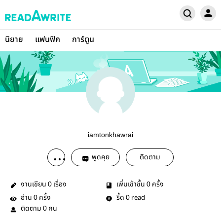
นิยาย
แฟนฟิค
การ์ตูน
iamtonkhawrai
พูดคุย
ติดตาม
งานเขียน
เรื่อง
เพิ่มเข้าชั้น
ครั้ง
0
0
อ่าน
ครั้ง
รี้ด
read
0
0
ติดตาม
คน
0