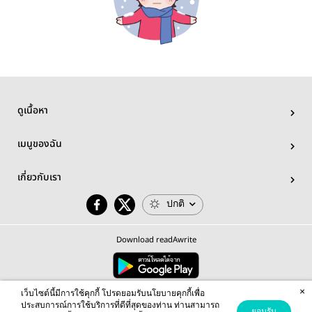
ดูเนื้อหา
เมนูของฉัน
เกี่ยวกับเรา
ปกติ
Download readAwrite
×
© 2026 readAwrite.com by MEB Corporation Public Company Limited
เว็บไซต์นี้มีการใช้คุกกี้ โปรดยอมรับนโยบายคุกกี้เพื่อ
This site is protected by reCAPTCHA and the Google
Privacy Policy
and
Terms of Service
apply.
ประสบการณ์การใช้บริการที่ดีที่สุดของท่าน ท่านสามารถ
ยอมรับ