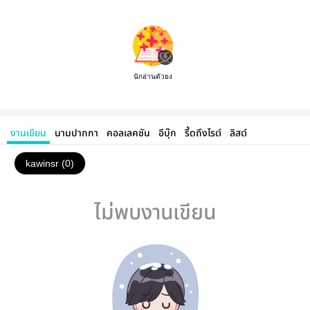
นักอ่านตัวยง
งานเขียน
นามปากกา
คอลเลคชัน
อีบุ๊ก
รี้ดถึงไรต์
ลิสต์
kawinsr (0)
ไม่พบงานเขียน