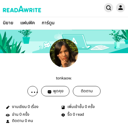
นิยาย
แฟนฟิค
การ์ตูน
tonkaow.
พูดคุย
ติดตาม
งานเขียน
เรื่อง
เพิ่มเข้าชั้น
ครั้ง
0
0
อ่าน
ครั้ง
รี้ด
read
0
0
ติดตาม
คน
0