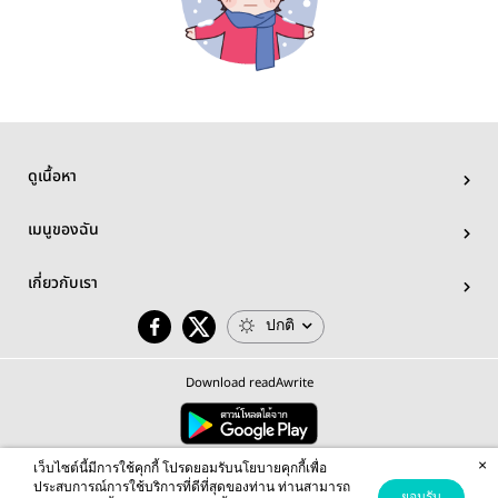
ดูเนื้อหา
เมนูของฉัน
เกี่ยวกับเรา
ปกติ
Download readAwrite
×
© 2026 readAwrite.com by MEB Corporation Public Company Limited
เว็บไซต์นี้มีการใช้คุกกี้ โปรดยอมรับนโยบายคุกกี้เพื่อ
This site is protected by reCAPTCHA and the Google
Privacy Policy
and
Terms of Service
apply.
ประสบการณ์การใช้บริการที่ดีที่สุดของท่าน ท่านสามารถ
ยอมรับ