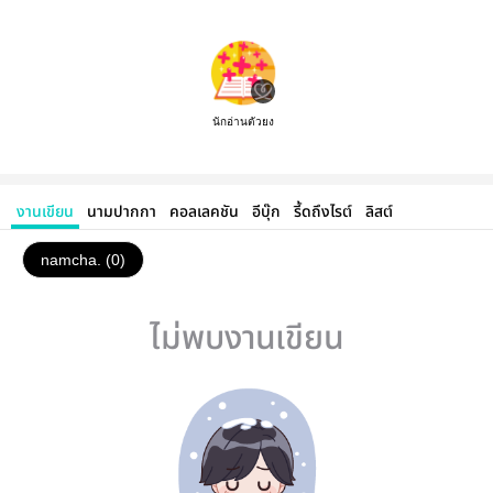
นักอ่านตัวยง
งานเขียน
นามปากกา
คอลเลคชัน
อีบุ๊ก
รี้ดถึงไรต์
ลิสต์
namcha. (0)
ไม่พบงานเขียน