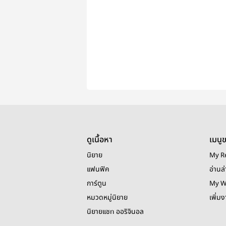
ดูเนื้อหา
เมนู
นิยาย
My R
แฟนฟิค
อ่านล่
การ์ตูน
My W
หมวดหมู่นิยาย
เพิ่ม
นิยายแชท ออริจินอล