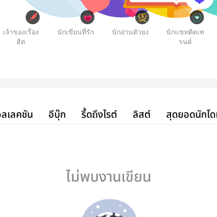
เจ้าของเรื่อง
นักเขียนที่รัก
นักอ่านตัวยง
นักแชทติดเท
ฮิต
รนด์
ลเลคชัน
อีบุ๊ก
รี้ดถึงไรต์
ลิสต์
สุดยอดนักโด
ไม่พบงานเขียน