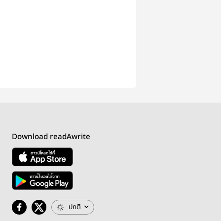
Download readAwrite
ปกติ