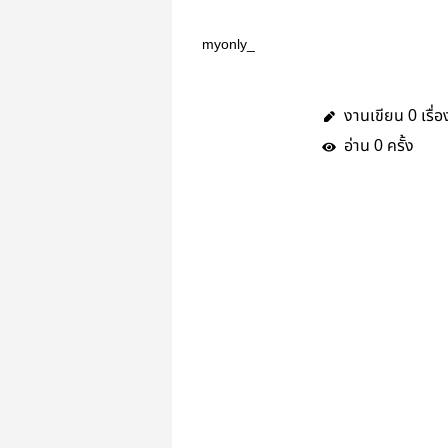
myonly_
งานเขียน
เรื่อ
0
อ่าน
ครั้ง
0