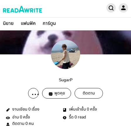
นิยาย
แฟนฟิค
การ์ตูน
SugarP
พูดคุย
ติดตาม
งานเขียน
เรื่อง
เพิ่มเข้าชั้น
ครั้ง
0
0
อ่าน
ครั้ง
รี้ด
read
0
0
ติดตาม
คน
0