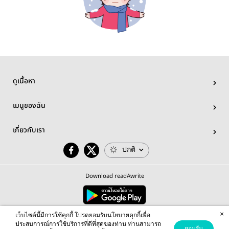
ดูเนื้อหา
เมนูของฉัน
เกี่ยวกับเรา
ปกติ
Download readAwrite
×
© 2026 readAwrite.com by MEB Corporation Public Company Limited
เว็บไซต์นี้มีการใช้คุกกี้ โปรดยอมรับนโยบายคุกกี้เพื่อ
This site is protected by reCAPTCHA and the Google
Privacy Policy
and
Terms of Service
apply.
ประสบการณ์การใช้บริการที่ดีที่สุดของท่าน ท่านสามารถ
ยอมรับ