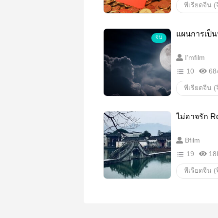
ย้อนอดีต
แผนการเป็น
จบ
แก้ไขอดีต
I’mfilm
นางเอกสว
10
68
นิยายจีนย้อ
เกิดใหม่
ย้อนอดีต
ไม่อาจรัก R
นิยายโรแม
Bfilm
แก้ไขอดีต
นิยายรักจี
19
18
นิยายจีนฟิ
วังหลวง
นิยายจีน