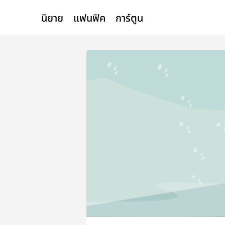
นิยาย
แฟนฟิค
การ์ตูน