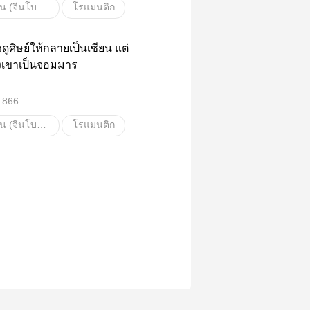
พีเรียดจีน (จีนโบราณ)
โรแมนติก
นิยายจีนโบราณ
้ยงดูศิษย์ให้กลายเป็นเซียน แต่
นิยายจีน
แต่งงาน
งเขาเป็นจอมมาร
ค้าขาย
ชีวิตครอบครัว
866
นิยายโรแมนติก
พีเรียดจีน (จีนโบราณ)
โรแมนติก
ต
นิยายนางเอกย้อนเวลา
ยน
จอมมาร
จีนโบราณ
ายดี
นิยายจีนดีดี
ทะลุมิติ
วรอ่าน
นิยายยอดนิยม
ดอันดับ
มาแรง