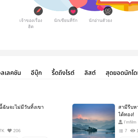
เจ้าของเรื่อง
นักเขียนที่รัก
นักอ่านตัวยง
ฮิต
ลเลคชัน
อีบุ๊ก
รี้ดถึงไรต์
ลิสต์
สุดยอดนักโด
นี้ฉันจะไม่มีวันทิ้งเขา
สามีรีบห
ได้ทอง!
I’mfilm
7K
206
7