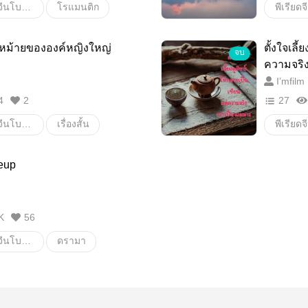
พีเรียดจีน (จีนโบราณ)
โรแมนติก
นิยายนางเอกย้อนเวลา
ทะลุมิติ
หม้ายขององค์หญิงใหญ่
ตั้งใจเลี
จบ
นางเอกย้อนเวลา
เกิดใหม่
ความจริ
I’mfilm
ยมาก
แก้ไขชะตา
ปลูกผัก
4
2
27
นยุค
แต่งงาน
หวาน
พีเรียดจีน (จีนโบราณ)
เรื่องสั้น
หวาน
มือใหม่เขียน
ย้อนอดี
แก้แค้น
เทพเซี
ย้อนเวลากลับไปแก้ไขอดีต
นิยายข
eup
นิยายนางเอกย้อนเวลา
จีนโบราณ
ยุทธภพ
นติก
นิยายจีนสนุกๆ
นิยายค
แก้ไขชะตา
นโบราน
นิยายน่าอ่าน
นิยายติ
K
56
ย้อนเวลากลับไปแก้ไขอดีต
นิยายขายดี
นๆ
นิยายจีนแนะนำ
พีเรียดจีน (จีนโบราณ)
ดรามา
เชื้อพระวงศ์
ย้อนยุค