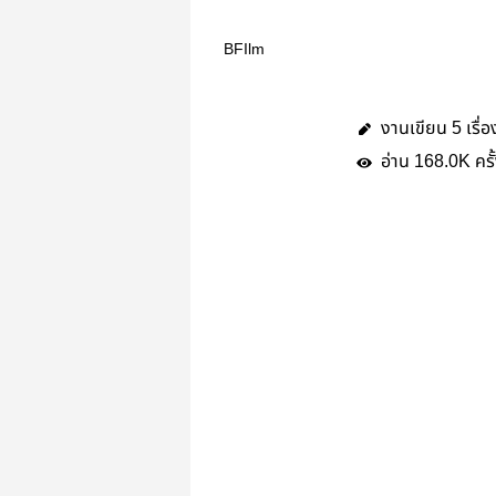
BFIlm
งานเขียน
เรื่อ
5
อ่าน
ครั
168.0K