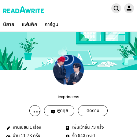
นิยาย
แฟนฟิค
การ์ตูน
icxprincess
พูดคุย
ติดตาม
งานเขียน
เรื่อง
เพิ่มเข้าชั้น
ครั้ง
1
73
อ่าน
ครั้ง
รี้ด
read
11.7K
943