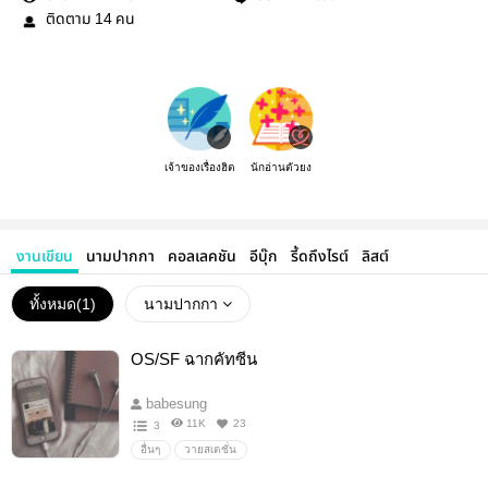
ติดตาม
คน
14
เจ้าของเรื่องฮิต
นักอ่านตัวยง
งานเขียน
นามปากกา
คอลเลคชัน
อีบุ๊ก
รี้ดถึงไรต์
ลิสต์
ทั้งหมด(
1
)
นามปากกา
OS/SF ฉากคัทซีน
babesung
11K
23
3
อื่นๆ
วายสเตชั่น