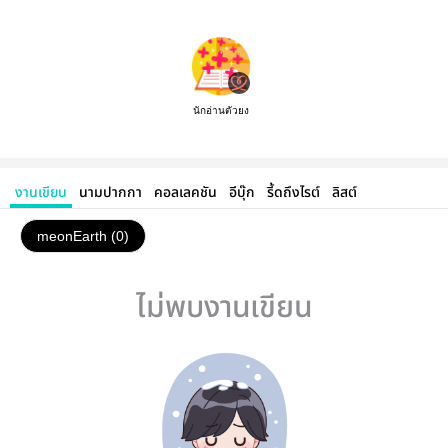
นักอ่านตัวยง
งานเขียน
นามปากกา
คอลเลคชัน
อีบุ๊ก
รี้ดถึงไรต์
ลิสต์
meonEarth (0)
ไม่พบงานเขียน