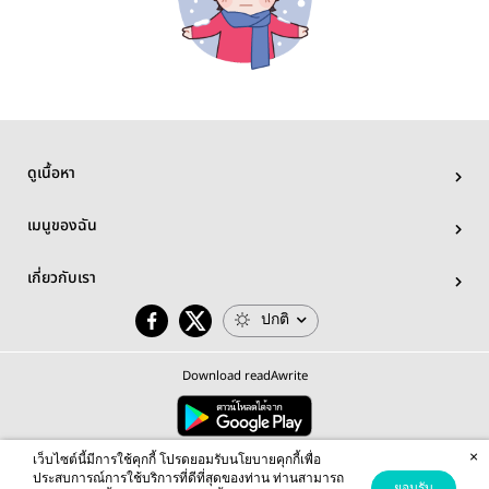
ดูเนื้อหา
เมนูของฉัน
เกี่ยวกับเรา
ปกติ
Download readAwrite
×
© 2026 readAwrite.com by MEB Corporation Public Company Limited
เว็บไซต์นี้มีการใช้คุกกี้ โปรดยอมรับนโยบายคุกกี้เพื่อ
This site is protected by reCAPTCHA and the Google
Privacy Policy
and
Terms of Service
apply.
ประสบการณ์การใช้บริการที่ดีที่สุดของท่าน ท่านสามารถ
ยอมรับ