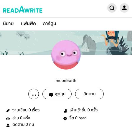
นิยาย
แฟนฟิค
การ์ตูน
meonEarth
พูดคุย
ติดตาม
งานเขียน
เรื่อง
เพิ่มเข้าชั้น
ครั้ง
0
0
อ่าน
ครั้ง
รี้ด
read
0
0
ติดตาม
คน
0