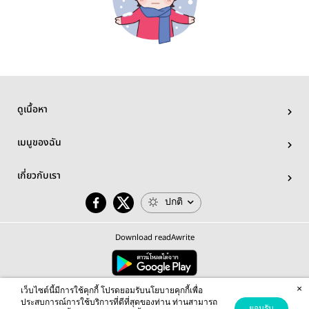
ดูเนื้อหา
เมนูของฉัน
เกี่ยวกับเรา
ปกติ
Download readAwrite
×
© 2026 readAwrite.com by MEB Corporation Public Company Limited
เว็บไซต์นี้มีการใช้คุกกี้ โปรดยอมรับนโยบายคุกกี้เพื่อ
This site is protected by reCAPTCHA and the Google
Privacy Policy
and
Terms of Service
apply.
ประสบการณ์การใช้บริการที่ดีที่สุดของท่าน ท่านสามารถ
ยอมรับ