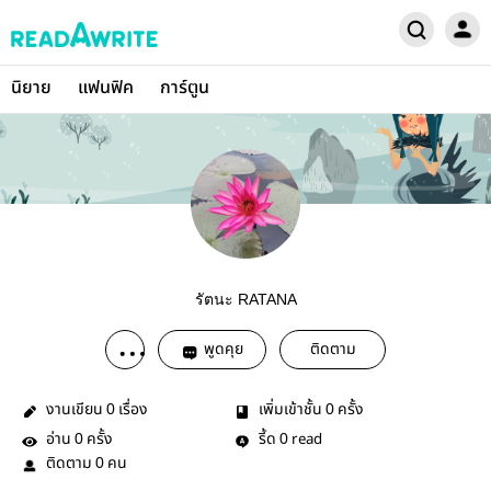
นิยาย
แฟนฟิค
การ์ตูน
รัตนะ RATANA
พูดคุย
ติดตาม
งานเขียน
เรื่อง
เพิ่มเข้าชั้น
ครั้ง
0
0
อ่าน
ครั้ง
รี้ด
read
0
0
ติดตาม
คน
0