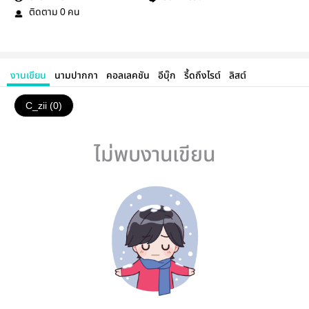
ติดตาม
คน
0
งานเขียน
นามปากกา
คอลเลคชัน
อีบุ๊ก
รี้ดถึงไรต์
ลิสต์
C_zii (0)
ไม่พบงานเขียน