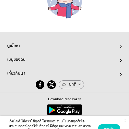
ดูเนื้อหา
เมนูของฉัน
เกี่ยวกับเรา
ปกติ
Download readAwrite
×
© 2026 readAwrite.com by MEB Corporation Public Company Limited
เว็บไซต์นี้มีการใช้คุกกี้ โปรดยอมรับนโยบายคุกกี้เพื่อ
This site is protected by reCAPTCHA and the Google
Privacy Policy
and
Terms of Service
apply.
ประสบการณ์การใช้บริการที่ดีที่สุดของท่าน ท่านสามารถ
ยอมรับ