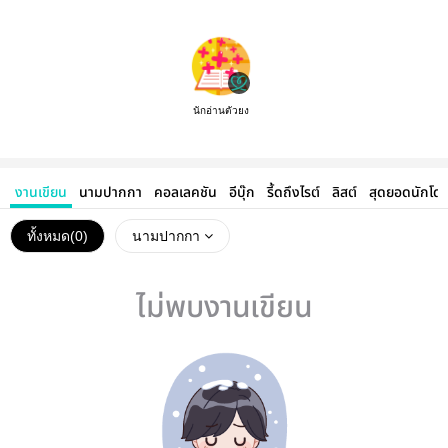
นักอ่านตัวยง
งานเขียน
นามปากกา
คอลเลคชัน
อีบุ๊ก
รี้ดถึงไรต์
ลิสต์
สุดยอดนักโด
ทั้งหมด(
0
)
นามปากกา
ไม่พบงานเขียน