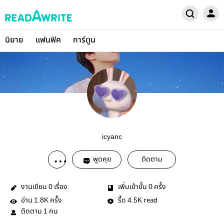
นิยาย
แฟนฟิค
การ์ตูน
icyanc
พูดคุย
ติดตาม
งานเขียน
เรื่อง
เพิ่มเข้าชั้น
ครั้ง
0
0
อ่าน
ครั้ง
รี้ด
read
1.8K
4.5K
ติดตาม
คน
1