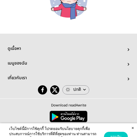
ดูเนื้อหา
เมนูของฉัน
เกี่ยวกับเรา
ปกติ
Download readAwrite
×
© 2026 readAwrite.com by MEB Corporation Public Company Limited
เว็บไซต์นี้มีการใช้คุกกี้ โปรดยอมรับนโยบายคุกกี้เพื่อ
This site is protected by reCAPTCHA and the Google
Privacy Policy
and
Terms of Service
apply.
ประสบการณ์การใช้บริการที่ดีที่สุดของท่าน ท่านสามารถ
ยอมรับ