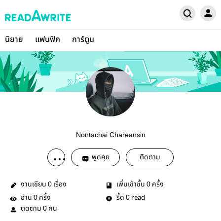
นิยาย
แฟนฟิค
การ์ตูน
Nontachai Chareansin
พูดคุย
ติดตาม
งานเขียน
เรื่อง
เพิ่มเข้าชั้น
ครั้ง
0
0
อ่าน
ครั้ง
รี้ด
read
0
0
ติดตาม
คน
0