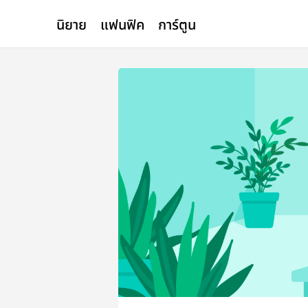
นิยาย
แฟนฟิค
การ์ตูน