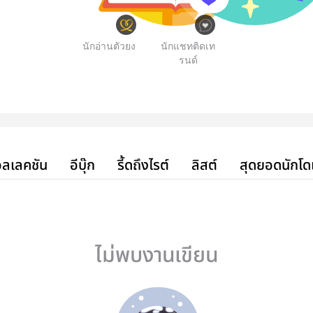
นักอ่านตัวยง
นักแชทติดเท
รนด์
ลเลคชัน
อีบุ๊ก
รี้ดถึงไรต์
ลิสต์
สุดยอดนักโด
ไม่พบงานเขียน