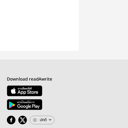
Download readAwrite
ปกติ