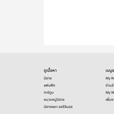
ดูเนื้อหา
เมนู
นิยาย
My R
แฟนฟิค
อ่านล่
การ์ตูน
My W
หมวดหมู่นิยาย
เพิ่ม
นิยายแชท ออริจินอล