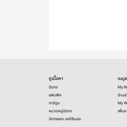
ดูเนื้อหา
เมนู
นิยาย
My R
แฟนฟิค
อ่านล่
การ์ตูน
My W
หมวดหมู่นิยาย
เพิ่ม
นิยายแชท ออริจินอล