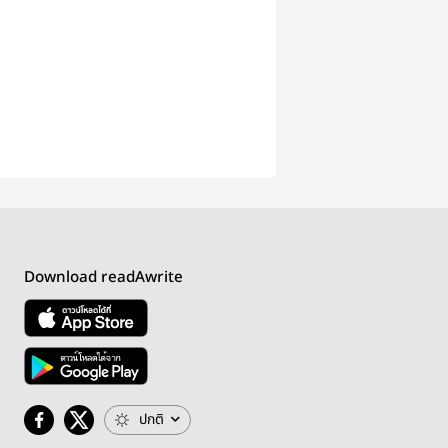
Download readAwrite
ปกติ