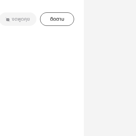
งดพูดคุย
ติดตาม