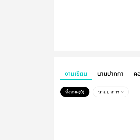
งานเขียน
นามปากกา
คอ
ทั้งหมด(
0
)
นามปากกา