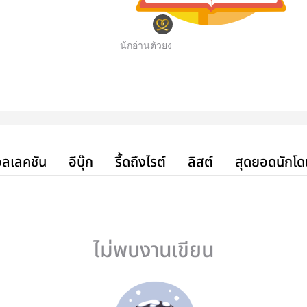
นักอ่านตัวยง
ลเลคชัน
อีบุ๊ก
รี้ดถึงไรต์
ลิสต์
สุดยอดนักโด
ไม่พบงานเขียน