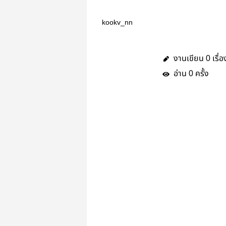
kookv_nn
งานเขียน
เรื่อ
0
อ่าน
ครั้ง
0