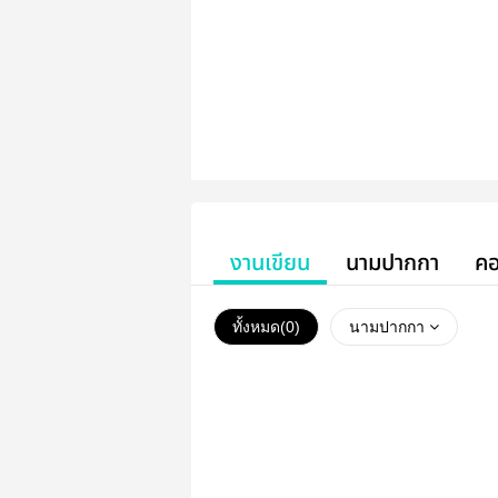
งานเขียน
นามปากกา
คอ
ทั้งหมด(
0
)
นามปากกา