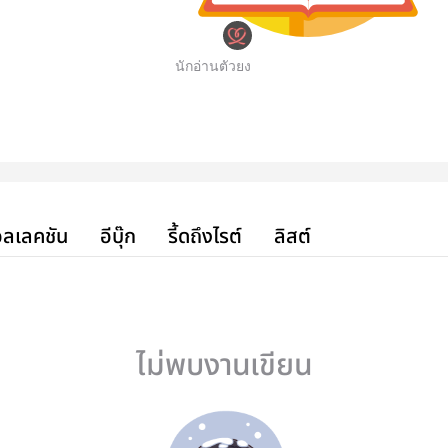
นักอ่านตัวยง
ลเลคชัน
อีบุ๊ก
รี้ดถึงไรต์
ลิสต์
ไม่พบงานเขียน