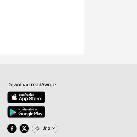
Download readAwrite
ปกติ