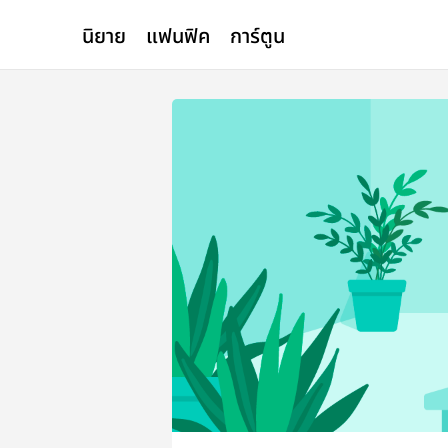
นิยาย
แฟนฟิค
การ์ตูน