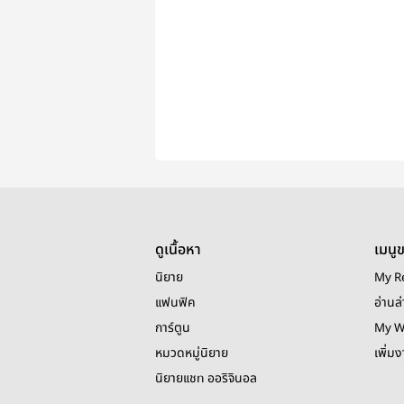
ดูเนื้อหา
เมนู
นิยาย
My R
แฟนฟิค
อ่านล่
การ์ตูน
My W
หมวดหมู่นิยาย
เพิ่ม
นิยายแชท ออริจินอล