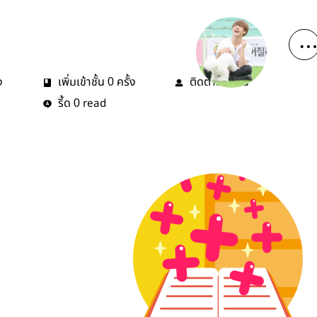
ง
เพิ่มเข้าชั้น
ครั้ง
ติดตาม
คน
0
0
รี้ด
read
0