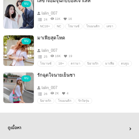
เลขาจอมจุ้นกับบอสเจ้าเล่ห์
จบ
lalin_007
11K
16
24
NC18+
NC
โรมานซ์
โรแมนติก
เลขา
เจ้านาย
พระเอกเจ้าชู้
นางเอกน่ารัก
มาเฟียสุดโหด
จบ
lalin_007
16K
19
25
โรมานซ์
18+
ดรามา
นิยายรัก
มาเฟีย
ตบจูบ
ซาตาน
รักฉุดใจนายเย็นชา
จบ
lalin_007
2K
4
26
นิยายรัก
โรแมนติก
รักวัยรุ่น
ดูเนื้อหา