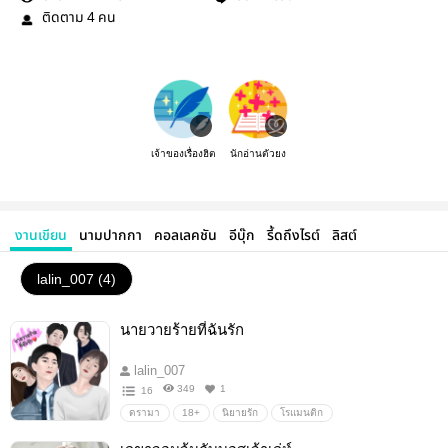
ติดตาม
คน
4
เจ้าของเรื่องฮิต
นักอ่านตัวยง
งานเขียน
นามปากกา
คอลเลคชัน
อีบุ๊ก
รี้ดถึงไรต์
ลิสต์
lalin_007 (4)
นายวายร้ายที่ฉันรัก
lalin_007
349
1
16
ดรามา
18+
นิยายรัก
โรแมนติก