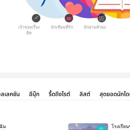
เจ้าของเรื่อง
นักเขียนที่รัก
นักอ่านตัวยง
ฮิต
ลเลคชัน
อีบุ๊ก
รี้ดถึงไรต์
ลิสต์
สุดยอดนักโด
ฉัน
โรงเรียน
จบ