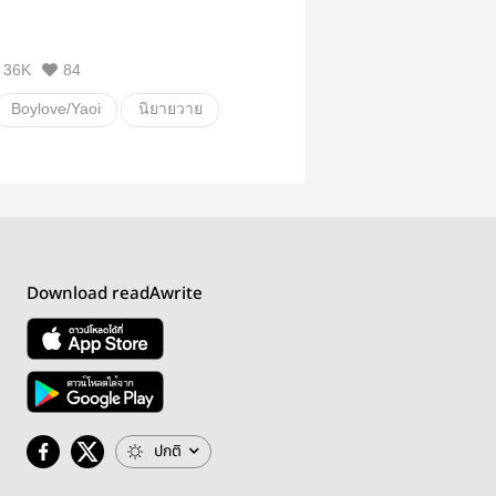
36K
84
Boylove/Yaoi
นิยายวาย
ก
โรงเรียน
ตลก
ิก
Download readAwrite
ปกติ