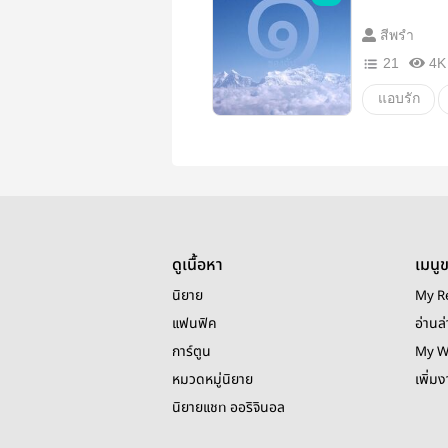
สีพรำ
21
4K
แอบรัก
โรแมนติก
ประถม
นิยายวาย
รักใสๆหัวใ
ดูเนื้อหา
เมนู
เพื่อนรัก
นิยาย
My R
ความรักขอ
แฟนฟิค
อ่านล่
การ์ตูน
My W
หวาน
หมวดหมู่นิยาย
เพิ่ม
นิยายรัก
นิยายแชท ออริจินอล