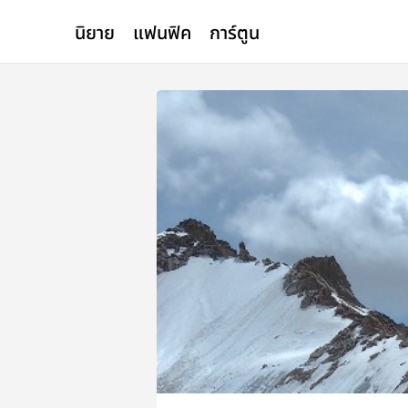
นิยาย
แฟนฟิค
การ์ตูน