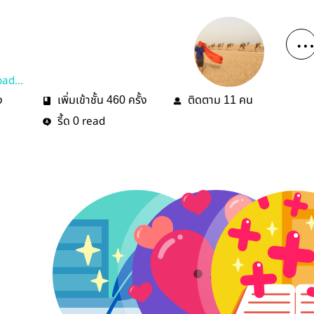
9padm
ง
เพิ่มเข้าชั้น
ครั้ง
ติดตาม
คน
460
11
รี้ด
read
0