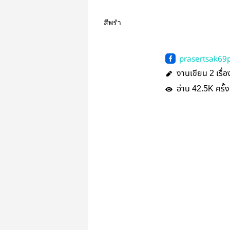
สีพรำ
prasertsak6
arid
งานเขียน
เรื่อ
2
อ่าน
ครั้ง
42.5K