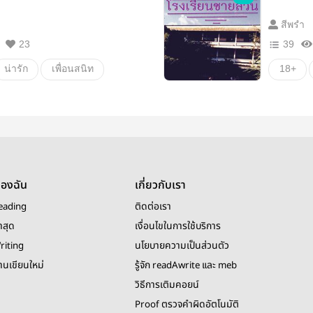
สีพรำ
23
39
น่ารัก
เพื่อนสนิท
18+
แอบรักเพื่อน
นิยายรั
เพื่อนสนิทคิดไม่ซื่อ
โรแมนต
ยุค90
จ90
เด็กยุค90
ของฉัน
เกี่ยวกับเรา
รักเพื่อน
eading
ติดต่อเรา
งไรท์
แค่เพื่อน
าสุด
เงื่อนไขในการใช้บริการ
riting
นโยบายความเป็นส่วนตัว
โรงเรียน
ความรัก
งานเขียนใหม่
รู้จัก readAwrite และ meb
วิธีการเติมคอยน์
Proof ตรวจคำผิดอัตโนมัติ