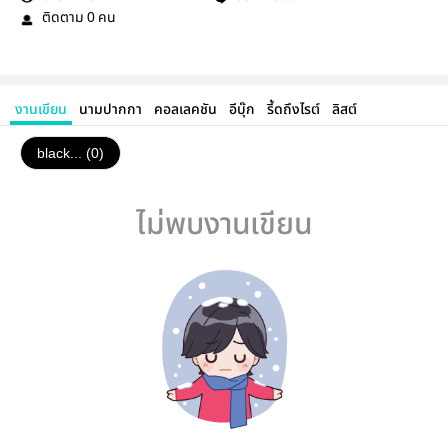
ติดตาม
คน
0
งานเขียน
นามปากกา
คอลเลคชัน
อีบุ๊ก
รี้ดถึงไรต์
ลิสต์
black... (0)
ไม่พบงานเขียน