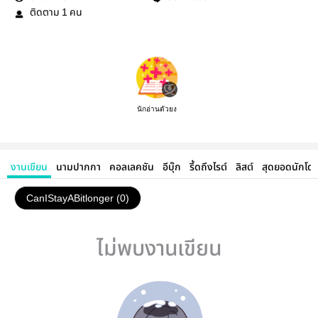
ติดตาม
คน
1
นักอ่านตัวยง
งานเขียน
นามปากกา
คอลเลคชัน
อีบุ๊ก
รี้ดถึงไรต์
ลิสต์
สุดยอดนักโด
CanIStayABitlonger (0)
ไม่พบงานเขียน