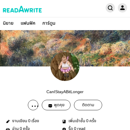
นิยาย
แฟนฟิค
การ์ตูน
CanIStayABitLonger
พูดคุย
ติดตาม
งานเขียน
เรื่อง
เพิ่มเข้าชั้น
ครั้ง
0
0
อ่าน
ครั้ง
รี้ด
read
0
0