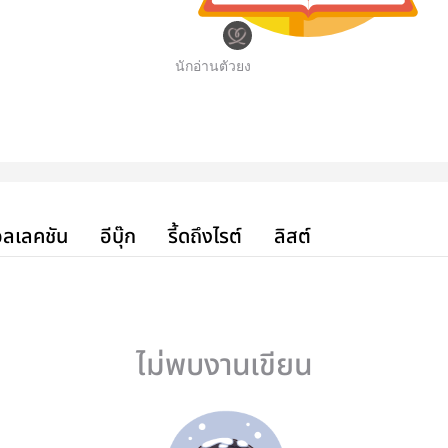
นักอ่านตัวยง
ลเลคชัน
อีบุ๊ก
รี้ดถึงไรต์
ลิสต์
ไม่พบงานเขียน