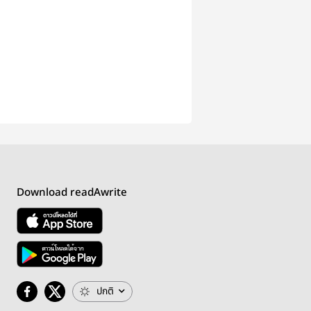
Download readAwrite
ปกติ