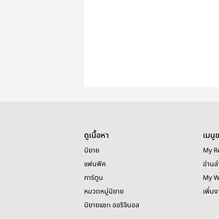
ดูเนื้อหา
เมนู
นิยาย
My R
แฟนฟิค
อ่านล่
การ์ตูน
My W
หมวดหมู่นิยาย
เพิ่ม
นิยายแชท ออริจินอล