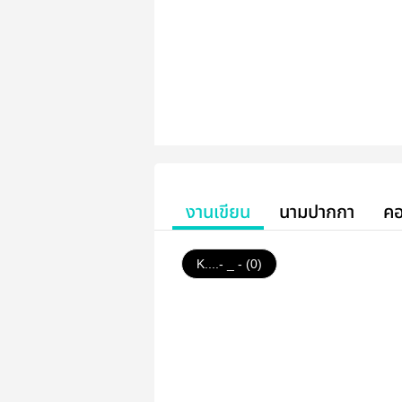
งานเขียน
นามปากกา
คอ
K....- _ - (0)