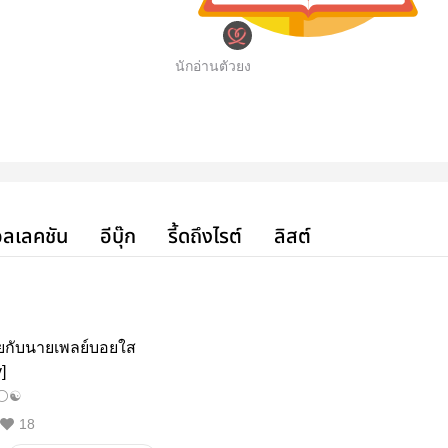
นักอ่านตัวยง
ลเลคชัน
อีบุ๊ก
รี้ดถึงไรต์
ลิสต์
ายกับนายเพลย์บอยใส
v]
n⚪☯️
18