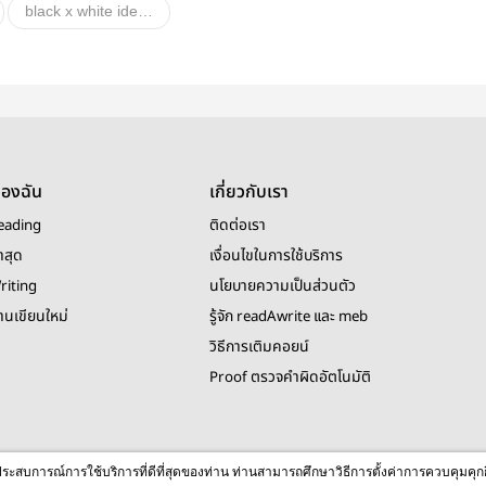
black x white identity v
นิยาย Boy Love Lovely Room
อื่นๆ
ของฉัน
เกี่ยวกับเรา
eading
ติดต่อเรา
าสุด
เงื่อนไขในการใช้บริการ
riting
นโยบายความเป็นส่วนตัว
งานเขียนใหม่
รู้จัก readAwrite และ meb
วิธีการเติมคอยน์
Proof ตรวจคำผิดอัตโนมัติ
© 2026 readAwrite.com by MEB Corporation Public Company Limited
ื่อประสบการณ์การใช้บริการที่ดีที่สุดของท่าน ท่านสามารถศึกษาวิธีการตั้งค่าการควบคุมคุก
This site is protected by reCAPTCHA and the Google
Privacy Policy
and
Terms of Service
apply.