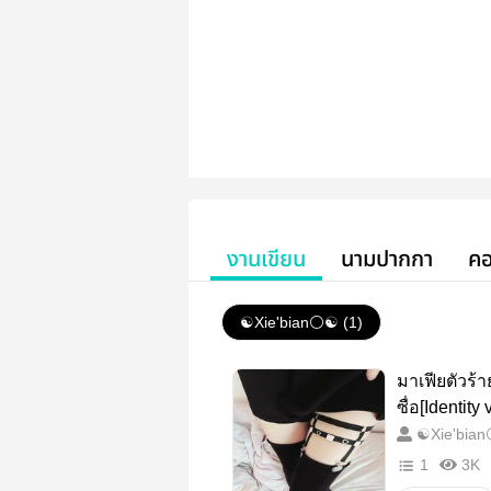
งานเขียน
นามปากกา
คอ
☯️Xie'bian⚪☯️ (1)
มาเฟียตัวร้
ซื่อ[Identity 
☯️Xie'bia
1
3K