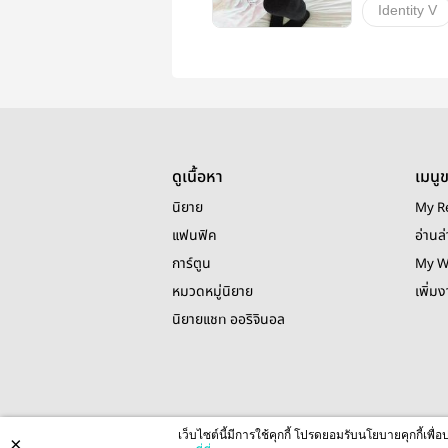
Identity V
วายสเตชั่น
ดูเนื้อหา
เมนู
นิยาย
My R
แฟนฟิค
อ่านล่
การ์ตูน
My W
หมวดหมู่นิยาย
เพิ่ม
นิยายแชท ออริจินอล
เว็บไซต์นี้มีการใช้คุกกี้ โปรดยอมรับนโยบายคุกกี้เพ
×