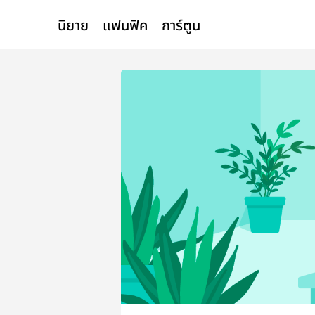
นิยาย
แฟนฟิค
การ์ตูน