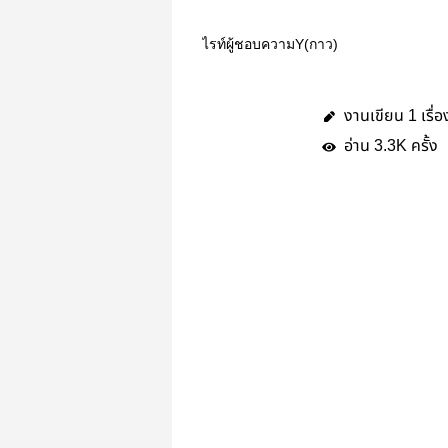
ไรท์ผู้ชอบความY(กาว)
งานเขียน
เรื่อ
1
อ่าน
ครั้ง
3.3K